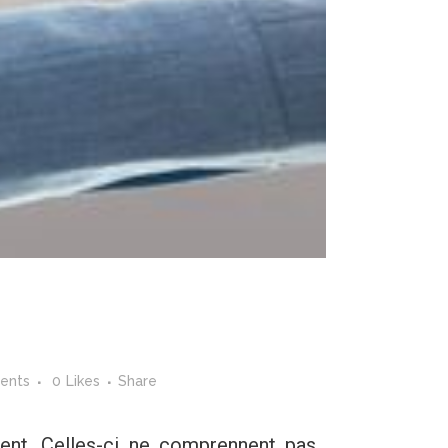
ents
0
Likes
Share
ent. Celles-ci ne comprennent pas