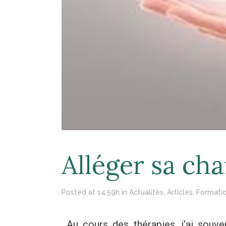
Alléger sa ch
Posted at 14:59h
in
Actualités
,
Articles
,
Formati
Au cours des thérapies, j’ai sou