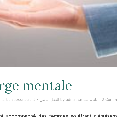
arge mentale
ons
,
Le subconscient / العقل الباطن
by
admin_smac_web
2 Comm
vent accompagné des femmes souffrant d’épuisem